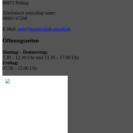
86971 Peiting
Telefonisch erreichbar unter:
08861 67268
E-Mail:
info@haustechnik-moedl.de
Öffnungszeiten
Montag – Donnerstag:
7.30 – 12.30 Uhr und 13.30 – 17.00 Uhr
Freitag:
07.30 – 12.00 Uhr