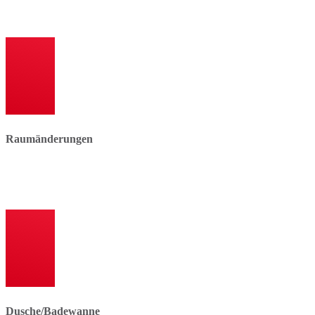
D
Raumänderungen
Mindestgröße Bad: 1,80 m x 2,20 m
Bewegungsfreiheit: Platz vor und zwischen Sanitärobjekten für
Türen: nach außen zu öffnen oder Schiebetür - müssen von auße
Dusche/Badewanne