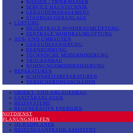
WASSER / TRINKWASSER
SERVICE HAUSTECHNIK
GEBÄUDEMANAGEMENT
STAUBSAUGERANLAGE
LÜFTUNG
DEZENTRALE WOHNRAUMLÜFTUNG
ZENTRALE WOHNRAUMLÜFTUNG
AUS- UND UMBAUTEN
GEBÄUDESANIERUNG
KERNBOHRUNG
TECHNISCHE MODERNISIERUNG
TROCKENBAU
WOHNUNGSMODERNISIERUNG
REPARATUREN
SCHÖNHEITSREPARATUREN
VERSICHERUNGSSCHÄDEN
LEISTUNGEN GEWERBEKUNDEN
OBJEKT- UND ANLAGENBAU
SANITÄRANLAGEN
HEIZSYSTEME
REGENERATIVE ENERGIEN
NOTDIENST
PLANUNGSHILFEN
3D-BADPLANER
HEIZUNGSANFRAGE-ASSISTENT