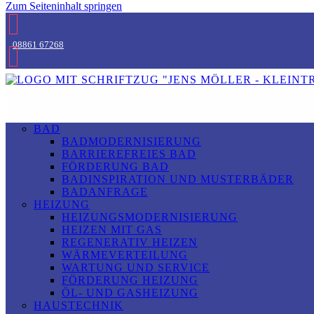
Zum Seiteninhalt springen
08861 67268
HOME
LEISTUNGEN
BAD
BADMODERNISIERUNG
BARRIEREFREIES BAD
FÖRDERUNG BAD
BADINSPIRATION UND MUSTERBÄDER
BADANFRAGE
HEIZUNG
HEIZUNGSMODERNISIERUNG
HEIZEN MIT GAS
REGENERATIV HEIZEN
WÄRMEVERTEILUNG
WARTUNG UND SERVICE
FÖRDERUNG HEIZUNG
ÖL- UND GASHEIZUNG
HAUSTECHNIK