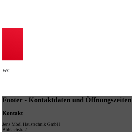
Dusche: bodengleich oder max. 20 mm Erhöhung
Bodenbelag: rutschfest oder rutschhemmend
Badewanne: max. Höhe 0,5 m oder mit Tür bzw. Liftsystem
WC
Waschbecken: min. 0,48 m tief, Kniefreiheit zur Nutzung im Si
WC: Sitzhöhe nach Bedarf oder flexibel einstellbar
Footer - Kontaktdaten und Öffnungszeiten
Kontakt
Jens Mödl Haustechnik GmbH
Bühlachstr. 2